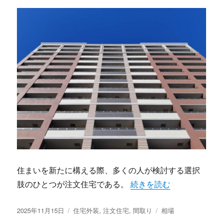
住まいを新たに構える際、多くの人が検討する選択
“注文住宅でかなえる理想
肢のひとつが注文住宅である。
続きを読む
投
カ
タ
2025年11月15日
住宅外装
,
注文住宅
,
間取り
相場
稿
テ
グ