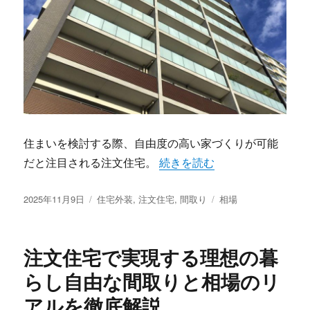
住まいを検討する際、自由度の高い家づくりが可能
“注文住宅で叶える理想の暮ら
だと注目される注文住宅。
続きを読む
投
カ
タ
2025年11月9日
住宅外装
,
注文住宅
,
間取り
相場
稿
テ
グ
日:
ゴ
リ
注文住宅で実現する理想の暮
ー
らし自由な間取りと相場のリ
アルを徹底解説