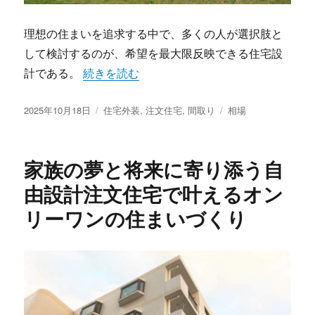
理想の住まいを追求する中で、多くの人が選択肢と
して検討するのが、希望を最大限反映できる住宅設
“理想とライフスタイルを叶える注文住宅の間
計である。
続きを読む
投
カ
タ
2025年10月18日
住宅外装
,
注文住宅
,
間取り
相場
稿
テ
グ
日:
ゴ
リ
家族の夢と将来に寄り添う自
ー
由設計注文住宅で叶えるオン
リーワンの住まいづくり