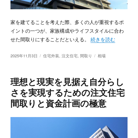
家を建てることを考えた際、多くの人が重視するポ
イントの一つが、家族構成やライフスタイルに合わ
“家族の暮らしに寄り
せた間取りにすることだといえる。
続きを読む
投
カ
タ
2025年11月3日
住宅外装
,
注文住宅
,
間取り
相場
稿
テ
グ
日:
ゴ
リ
理想と現実を見据え自分らし
ー
さを実現するための注文住宅
間取りと資金計画の極意