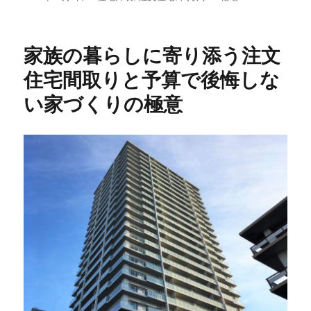
稿
テ
グ
日:
ゴ
リ
家族の暮らしに寄り添う注文
ー
住宅間取りと予算で後悔しな
い家づくりの極意