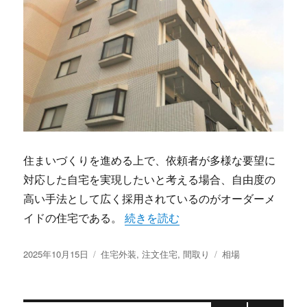
住まいづくりを進める上で、依頼者が多様な要望に
対応した自宅を実現したいと考える場合、自由度の
高い手法として広く採用されているのがオーダーメ
“家族の夢と将来に寄り添う自由設計
イドの住宅である。
続きを読む
投
カ
タ
2025年10月15日
住宅外装
,
注文住宅
,
間取り
相場
稿
テ
グ
日:
ゴ
リ