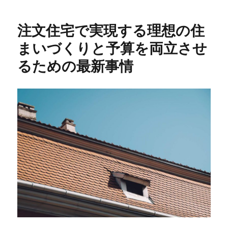
日:
ゴ
リ
注文住宅で実現する理想の住
ー
まいづくりと予算を両立させ
るための最新事情