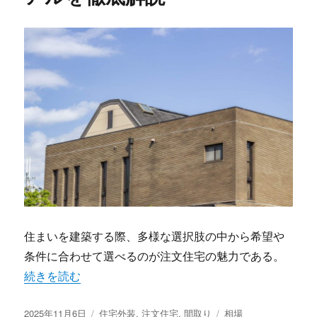
住まいを建築する際、多様な選択肢の中から希望や
条件に合わせて選べるのが注文住宅の魅力である。
“注文住宅で実現する理想の暮らし自由な間取りと相場のリ
続きを読む
投
カ
タ
2025年11月6日
住宅外装
,
注文住宅
,
間取り
相場