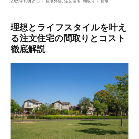
投
カ
タ
2025年10月21日
住宅外装
,
注文住宅
,
間取り
相場
稿
テ
グ
日:
ゴ
リ
理想とライフスタイルを叶え
ー
る注文住宅の間取りとコスト
徹底解説