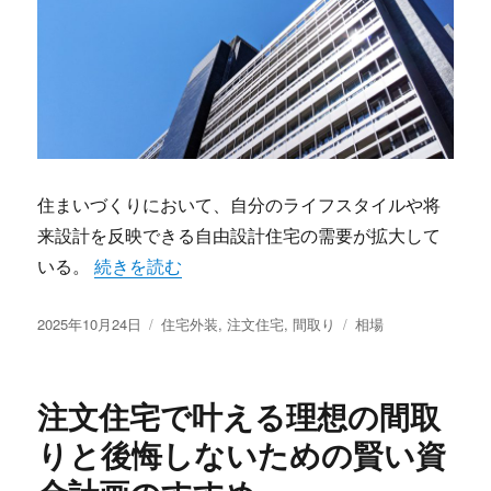
住まいづくりにおいて、自分のライフスタイルや将
来設計を反映できる自由設計住宅の需要が拡大して
“理想と現実を見据え自分らしさを実現するための
いる。
続きを読む
投
カ
タ
2025年10月24日
住宅外装
,
注文住宅
,
間取り
相場
稿
テ
グ
日:
ゴ
リ
注文住宅で叶える理想の間取
ー
りと後悔しないための賢い資