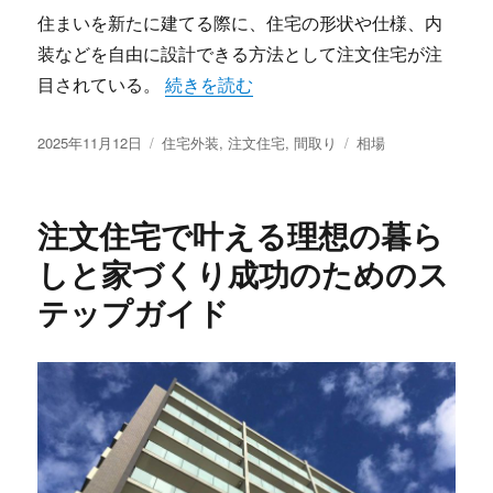
住まいを新たに建てる際に、住宅の形状や仕様、内
装などを自由に設計できる方法として注文住宅が注
“注文住宅で実現する理想の住まいづくり
目されている。
続きを読む
投
カ
タ
2025年11月12日
住宅外装
,
注文住宅
,
間取り
相場
稿
テ
グ
日:
ゴ
リ
注文住宅で叶える理想の暮ら
ー
しと家づくり成功のためのス
テップガイド