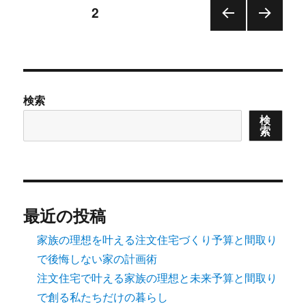
投
ー
固定ページ
2
前の
次の
稿
ペー
ペー
ジ
ジ
の
検索
ペ
検
索
ー
ジ
送
最近の投稿
り
家族の理想を叶える注文住宅づくり予算と間取り
で後悔しない家の計画術
注文住宅で叶える家族の理想と未来予算と間取り
で創る私たちだけの暮らし