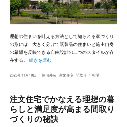
理想の住まいを叶える方法として知られる家づくり
の形には、大きく分けて既製品の住まいと施主自身
の希望を反映できる自由設計の二つのスタイルが存
“注文住宅で叶える家族の理想と現実間取りとコ
在する。
続きを読む
投
カ
タ
2025年11月18日
住宅外装
,
注文住宅
,
間取り
相場
稿
テ
グ
日:
ゴ
リ
注文住宅でかなえる理想の暮
ー
らしと満足度が高まる間取り
づくりの秘訣