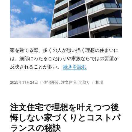
家を建てる際、多くの人が思い描く理想の住まいに
は、細部にわたるこだわりや家族ならではの要望が
“理想を実現するための準備から
反映されることが多い。
続きを読む
投
カ
タ
2025年11月24日
住宅外装
,
注文住宅
,
間取り
相場
稿
テ
グ
日:
ゴ
リ
注文住宅で理想を叶えつつ後
ー
悔しない家づくりとコストバ
ランスの秘訣