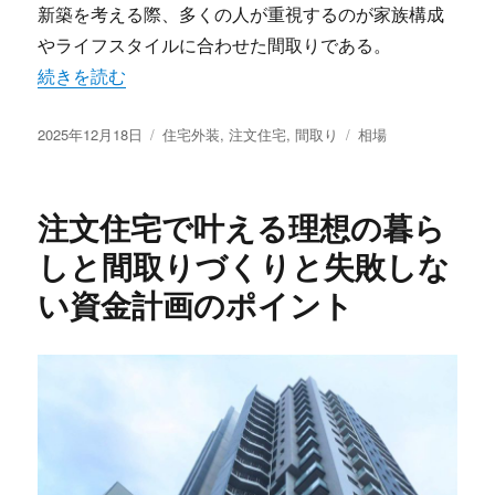
新築を考える際、多くの人が重視するのが家族構成
やライフスタイルに合わせた間取りである。
“注文住宅だから叶う家族の未来と暮らしに寄り添う理想の
続きを読む
投
カ
タ
2025年12月18日
住宅外装
,
注文住宅
,
間取り
相場
稿
テ
グ
日:
ゴ
リ
注文住宅で叶える理想の暮ら
ー
しと間取りづくりと失敗しな
い資金計画のポイント