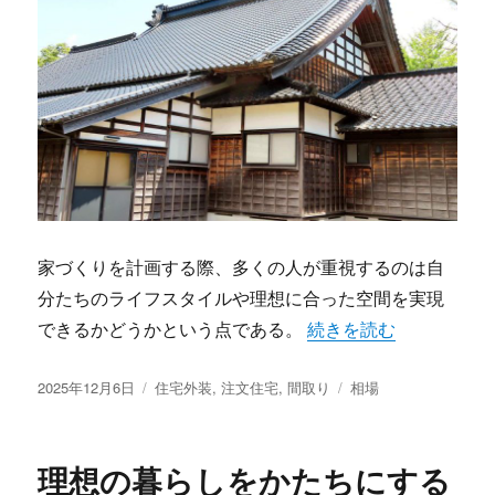
家づくりを計画する際、多くの人が重視するのは自
分たちのライフスタイルや理想に合った空間を実現
“注文住宅で叶える将来
できるかどうかという点である。
続きを読む
投
カ
タ
2025年12月6日
住宅外装
,
注文住宅
,
間取り
相場
稿
テ
グ
日:
ゴ
リ
理想の暮らしをかたちにする
ー