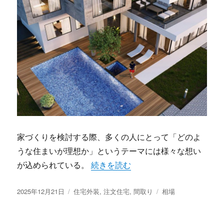
家づくりを検討する際、多くの人にとって「どのよ
うな住まいが理想か」というテーマには様々な想い
“注文住宅で叶える家族の理想と未来
が込められている。
続きを読む
投
カ
タ
2025年12月21日
住宅外装
,
注文住宅
,
間取り
相場
稿
テ
グ
日:
ゴ
リ