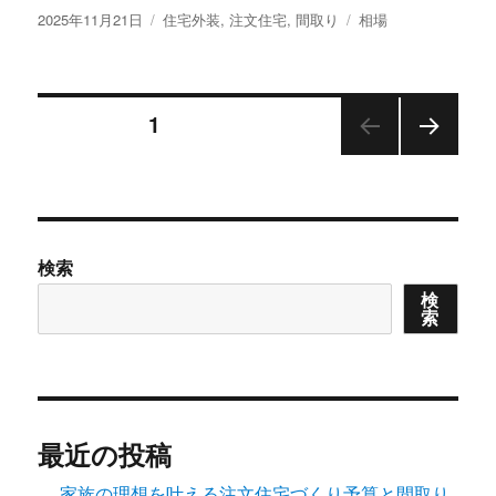
投
カ
タ
2025年11月21日
住宅外装
,
注文住宅
,
間取り
相場
稿
テ
グ
日:
ゴ
リ
投
ー
固定ページ
1
次の
稿
ペー
ジ
の
検索
ペ
検
索
ー
ジ
送
最近の投稿
家族の理想を叶える注文住宅づくり予算と間取り