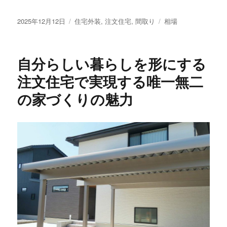
投
カ
タ
2025年12月12日
住宅外装
,
注文住宅
,
間取り
相場
稿
テ
グ
日:
ゴ
リ
自分らしい暮らしを形にする
ー
注文住宅で実現する唯一無二
の家づくりの魅力