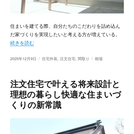
住まいを建てる際、自分たちのこだわりを詰め込ん
だ家づくりを実現したいと考える方が増えている。
“自分らしい暮らしを形にする注文住宅で実現する唯一無二
続きを読む
投
カ
タ
2025年12月9日
住宅外装
,
注文住宅
,
間取り
相場
稿
テ
グ
日:
ゴ
リ
注文住宅で叶える将来設計と
ー
理想の暮らし快適な住まいづ
くりの新常識