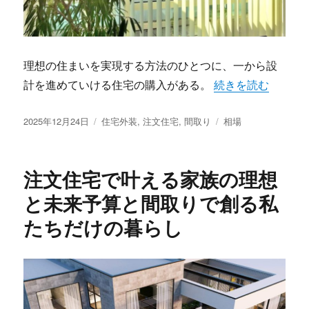
理想の住まいを実現する方法のひとつに、一から設
“家族の理想を叶え
計を進めていける住宅の購入がある。
続きを読む
投
カ
タ
2025年12月24日
住宅外装
,
注文住宅
,
間取り
相場
稿
テ
グ
日:
ゴ
リ
注文住宅で叶える家族の理想
ー
と未来予算と間取りで創る私
たちだけの暮らし