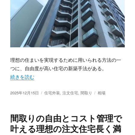
理想の住まいを実現するために用いられる方法の一
つに、自由度が高い住宅の新築手法がある。
“注文住宅で叶える理想の暮らしと間取りづくりと失敗しな
続きを読む
投
カ
タ
2025年12月15日
住宅外装
,
注文住宅
,
間取り
相場
稿
テ
グ
日:
ゴ
リ
間取りの自由とコスト管理で
ー
叶える理想の注文住宅長く満