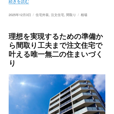
“理想の暮らしをかたちにする注文住宅で叶える私たちだけ
続きを読む
投
カ
タ
2025年12月3日
住宅外装
,
注文住宅
,
間取り
相場
稿
テ
グ
日:
ゴ
リ
理想を実現するための準備か
ー
ら間取り工夫まで注文住宅で
叶える唯一無二の住まいづく
り